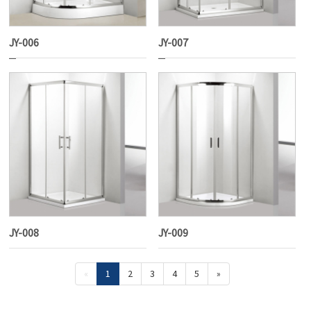
JY-006
JY-007
JY-008
JY-009
«
1
2
3
4
5
»