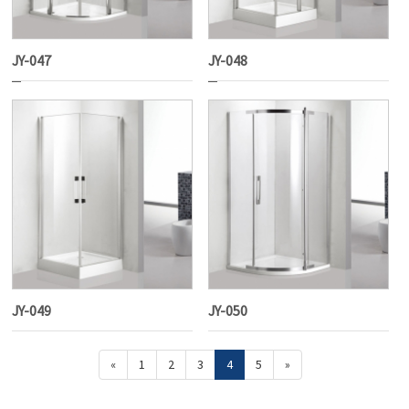
JY-047
JY-048
JY-049
JY-050
«
1
2
3
4
5
»