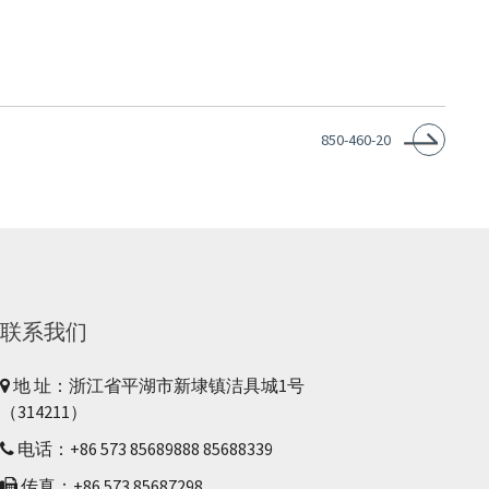
850-460-20
联系我们
地 址：浙江省平湖市新埭镇洁具城1号
（314211）
电话：+86 573 85689888 85688339
传真：+86 573 85687298