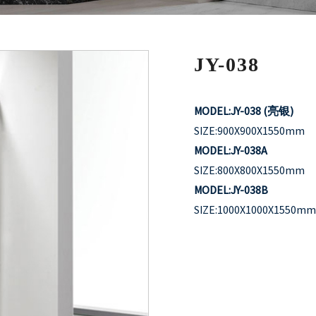
JY-038
MODEL:JY-038 (亮银)
SIZE:900X900X1550mm
MODEL:JY-038A
SIZE:800X800X1550mm
MODEL:JY-038B
SIZE:1000X1000X1550m