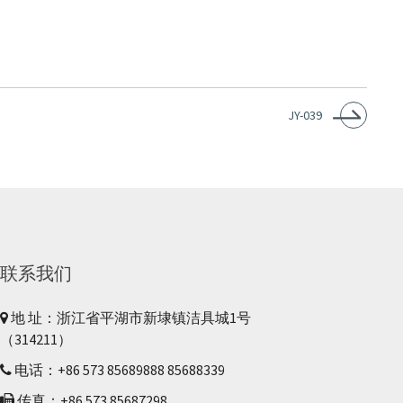
JY-039
联系我们
地 址：浙江省平湖市新埭镇洁具城1号
（314211）
电话：+86 573 85689888 85688339
传真：+86 573 85687298